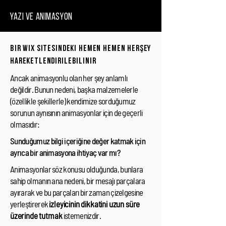
Yazı ve Animasyon
bir wix sitesindeki hemen hemen herşey
hareketlendirilebilinir
Ancak animasyonlu olan her şey anlamlı
değildir. Bunun nedeni, başka malzemelerle
(özellikle şekillerle) kendimize sorduğumuz
sorunun aynısının animasyonlar için de geçerli
olmasıdır:
Sunduğumuz bilgi içeriğine değer katmak için
ayrıca bir animasyona ihtiyaç var mı?
Animasyonlar söz konusu olduğunda, bunlara
sahip olmanın ana nedeni, bir mesajı parçalara
ayırarak ve bu parçaları bir zaman çizelgesine
yerleştirerek
izleyicinin dikkatini uzun süre
üzerinde tutmak
istemenizdir.