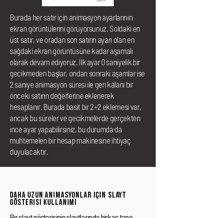
Burada her satır için animasyon ayarlarının
ekran görüntülerini görüyorsunuz. Soldaki en
üst satır, ve oradan son satırın ayarı olan en
sağdaki ekran görüntüsüne kadar aşamalı
olarak devam ediyoruz. İlk ayar 0 saniyelik bir
gecikmeden başlar, ondan sonraki aşamlar ise
2 saniye animasyon süresi ile geri kalanı bir
önceki satırın değerlerine eklenerek
hesaplanır. Burada basit bir 2+2 eklemesi var,
ancak bu süreler ve gecikmelerde gerçekten
ince ayar yapabilirsiniz, bu durumda da
muhtemelen bir hesap makinesine ihtiyaç
duyulacaktır.
daha uzun animasyonlar için slayt
gösterisi kullanımı
Bir slayt gösterisinin slaytlarında birkaç tane