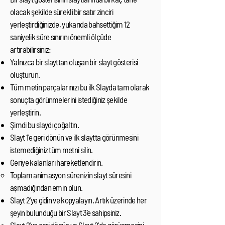
olacak şekilde sürekli bir satır zinciri
yerleştirdiğinizde, yukarıda bahsettiğim 12
saniyelik süre sınırını önemli ölçüde
artırabilirsiniz:
Yalnızca bir slayttan oluşan bir slayt gösterisi
oluşturun.
Tüm metin parçalarınızı bu ilk Slayda tam olarak
sonuçta görünmelerini istediğiniz şekilde
yerleştirin.
Şimdi bu slaydı çoğaltın.
Slayt 1'e geri dönün ve ilk slaytta görünmesini
istemediğiniz tüm metni silin.
Geriye kalanları hareketlendirin.
Toplam animasyon sürenizin slayt süresini
aşmadığından emin olun.
Slayt 2'ye gidin ve kopyalayın. Artık üzerinde her
şeyin bulunduğu bir Slayt 3'e sahipsiniz.​