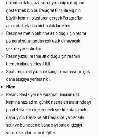
onlardan daha fazla vurguya sahip olduğunu
göstermek için bu Paragraf Girişi ile yığının
büyük kısmını oluşturan gerçek Paragraflar
arasında fazladan bir boşluk bıraktım.
Resim ve metin birbirine ait olduğu için resmi
paragraf sütunundan çok uzak olmayacak
şekilde yerleştirdim.
Resim yazısı, resme ait olduğu için resmin
hemen altına yerleştirildi.
Spot, resim alt yazısı ile karıştırılmaması için çok
daha aşağıya yerleştirildi.
Hiza:
Resmi, Başlık yerine Paragraf Girişinin üst
kısmına hizaladım, çünkü nesneleri aralarında iyi
paralel çizgiler elde edecek şekilde hizalamak
daha iyidir. Başlık ve Alt Başlık ise yalnızca iki
satır ve bu nedenle bana o iyi paralel çizgiyi
verecek kadar uzun değiller.