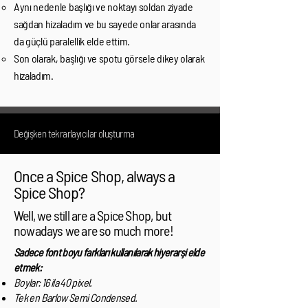
Aynı nedenle başlığı ve noktayı soldan ziyade
sağdan hizaladım ve bu sayede onlar arasında
da güçlü paralellik elde ettim.
Son olarak, başlığı ve spotu görsele dikey olarak
hizaladım.
Değişken tekrarlayıcılar oluşturma
Once a Spice Shop, always a
Spice Shop?
Well, we still are a Spice Shop, but
nowadays we are so much more!
Sadece font boyu farkları kullanılarak hiyerarşi elde
etmek:
Boylar: 16 ila 40 pixel.
Tek en Barlow Semi Condensed.