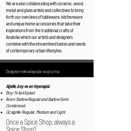
We are also collaborating with ceramic, wood,
metal and glass artists and collectives to bring
forth our own lines of tableware, kitchenware
and unique home accessories that take their
inspirations from the traditional crafts of
Anatolia which our artists and designers
combine with the streamlined tastes and needs
of contemporary urban lifestyles.
Değişken tekrarlayıcılar oluşturma
Ağırlık, boy ve en hiyeraşisi:
Boy: 14 ila 45 pixel.
İki en: Barlow Regular and Barlow Semi
Condensed.
Üç ağırlık: Regular, Medium and Light
Once a Spice Shop, always a
Spice Shop?