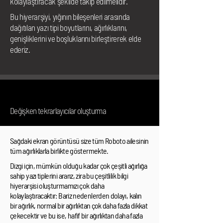
kolaylaştıracak şekilde takip edilmelidir.
Bu hiyerarşiyi, yığının bileşenleri arasında
dağıtılan yazı tipi boyutlarını, ağırlıklarını,
genişliklerini ve boşluklarını birleştirerek elde
ederiz.
Değişken tekrarlayıcılar oluşturma
Sağdaki ekran görüntüsü size tüm Roboto ailesinin
tüm ağırlıklarla birlikte göstermekte.
Dizgi için, mümkün olduğu kadar çok çeşitli ağırlığa
sahip yazı tiplerini ararız, zira bu çeşitlilik bilgi
hiyerarşisi oluşturmamızı çok daha
kolaylaştıracaktır: Bariz nedenlerden dolayı, kalın
bir ağırlık, normal bir ağırlıktan çok daha fazla dikkat
çekecektir ve bu ise, hafif bir ağırlıktan daha fazla