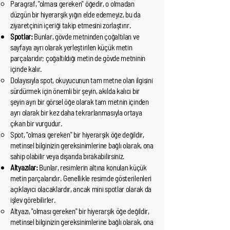
Paragraf, "olması gereken" öğedir, o olmadan
düzgün bir hiyerarşik yığın elde edemeyiz, bu da
ziyaretçinin içeriği takip etmesini zorlaştırır.
Spotlar:
Bunlar, gövde metninden çoğaltılan ve
sayfaya ayrı olarak yerleştirilen küçük metin
parçalarıdır; çoğaltıldığı metin de gövde metninin
içinde kalır.
Dolayısıyla spot, okuyucunun tam metne olan ilgisini
sürdürmek için önemli bir şeyin, akılda kalıcı bir
şeyin ayrı bir görsel öğe olarak tam metnin içinden
ayrı olarak bir kez daha tekrarlanmasıyla ortaya
çıkan bir vurgudur.
Spot, "olması gereken" bir hiyerarşik öğe değildir,
metinsel bilginizin gereksinimlerine bağlı olarak, ona
sahip olabilir veya dışarıda bırakabilirsiniz.
Altyazılar:
Bunlar, resimlerin altına konulan küçük
metin parçalarıdır. Genellikle resimde gösterilenleri
açıklayıcı olacaklardır, ancak mini spotlar olarak da
işlev görebilirler.
Altyazı, "olması gereken" bir hiyerarşik öğe değildir,
metinsel bilginizin gereksinimlerine bağlı olarak, ona