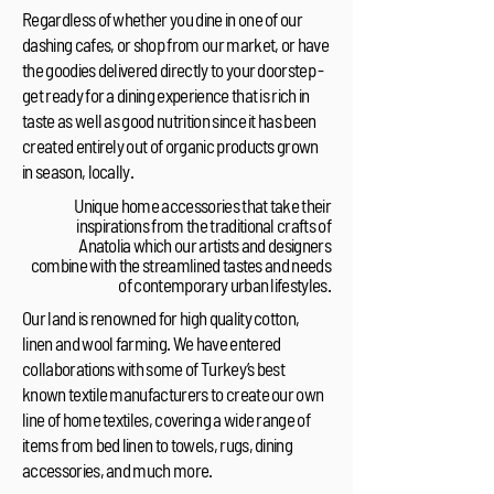
Regardless of whether you dine in one of our
dashing cafes, or shop from our market, or have
the goodies delivered directly to your doorstep -
get ready for a dining experience that is rich in
taste as well as good nutrition since it has been
created entirely out of organic products grown
in season, locally.
Unique home accessories that take their
inspirations from the traditional crafts of
Anatolia which our artists and designers
combine with the streamlined tastes and needs
of contemporary urban lifestyles.
Our land is renowned for high quality cotton,
linen and wool farming. We have entered
collaborations with some of Turkey’s best
known textile manufacturers to create our own
line of home textiles, covering a wide range of
items from bed linen to towels, rugs, dining
accessories, and much more.