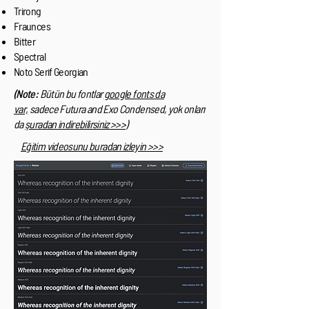
Trirong
Fraunces
Bitter
Spectral
Noto Serif Georgian
(
Note:
Bütün bu fontlar
google fonts da
var,
sadece Futura and Exo Condensed, yok onları
da
şuradan indirebilirsiniz >>>
)
Eğitim videosunu buradan izleyin >>>