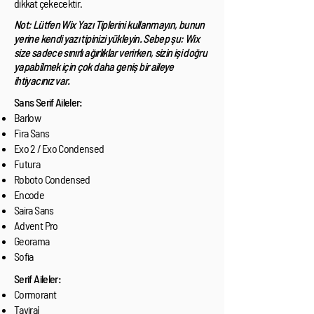
dikkat çekecektir.
Not: Lütfen Wix Yazı Tiplerini kullanmayın, bunun
yerine kendi yazı tipinizi yükleyin. Sebep şu: Wix
size sadece sınırlı ağırlıklar verirken, sizin işi doğru
yapabilmek için çok daha geniş bir aileye
ihtiyacınız var.
Sans Serif Aileler:
Barlow
Fira Sans
Exo 2 / Exo Condensed
Futura
Roboto Condensed
Encode
Saira Sans
Advent Pro
Georama
Sofia
Serif Aileler:
Cormorant
Taviraj