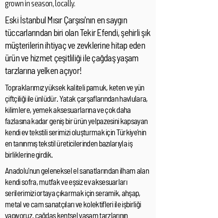
grown in season, locally.
Eski İstanbul Mısır Çarşısı'nın en saygın
tüccarlarından biri olan Tekir Efendi, şehirli şık
müşterilerin ihtiyaç ve zevklerine hitap eden
ürün ve hizmet çeşitliliği ile çağdaş yaşam
tarzlarına yelken açıyor!
Topraklarımız yüksek kaliteli pamuk, keten ve yün
çiftçiliği ile ünlüdür. Yatak çarşaflarından havlulara,
kilimlere, yemek aksesuarlarına ve çok daha
fazlasına kadar geniş bir ürün yelpazesini kapsayan
kendi ev tekstili serimizi oluşturmak için Türkiye'nin
en tanınmış tekstil üreticilerinden bazılarıyla iş
birliklerine girdik.
Anadolu'nun geleneksel el sanatlarından ilham alan
kendi sofra, mutfak ve eşsiz ev aksesuarları
serilerimizi ortaya çıkarmak için seramik, ahşap,
metal ve cam sanatçıları ve kolektifleri ile işbirliği
yapıyoruz. çağdaş kentsel yaşam tarzlarının