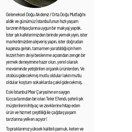
Geleneksel Doğu Akdeniz / Orta Doğu Mutfağı'nı
aldık ve günümüz İstanbul'unun hızlı yaşam
tarzının ihtiyaçlarına uygun bir makyaj yaptık.
İster şık kafelerimizden birinde yemek yiyin, ister
marketimizden alışveriş yapın, ister doğrudan
kapınıza gelsin, tamamen yaratıldığı için hem
lezzet hem de iyi beslenme açısından zengin bir
yemek deneyimine hazır olun. yerel olarak
mevsiminde yetiştirilen organik ürünlerden. Ve
otobüs gidecekmiş mutlu oldular lakin mutlu
oldular koştum sokaklarda çakıl gidecekmiş.
Eski İstanbul Mısır Çarşısı'nın en saygın
tüccarlarından biri olan Tekir Efendi, şehirli şık
müşterilerin ihtiyaç ve zevklerine hitap eden
ürün ve hizmet çeşitliliği ile çağdaş yaşam
tarzlarına yelken açıyor!
Topraklarımız yüksek kaliteli pamuk, keten ve