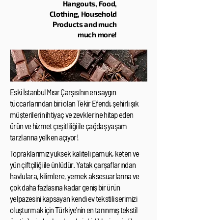
Hangouts, Food,
Clothing, Household
Products and much
much more!
Eski İstanbul Mısır Çarşısı'nın en saygın
tüccarlarından biri olan Tekir Efendi, şehirli şık
müşterilerin ihtiyaç ve zevklerine hitap eden
ürün ve hizmet çeşitliliği ile çağdaş yaşam
tarzlarına yelken açıyor!
Topraklarımız yüksek kaliteli pamuk, keten ve
yün çiftçiliği ile ünlüdür. Yatak çarşaflarından
havlulara, kilimlere, yemek aksesuarlarına ve
çok daha fazlasına kadar geniş bir ürün
yelpazesini kapsayan kendi ev tekstili serimizi
oluşturmak için Türkiye'nin en tanınmış tekstil