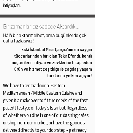
ihtiyaçları.
Bir zamanlar biz sadece Aktardık...
Hâlâ bir aktarız elbet, ama bugünlerde çok
daha fazlasıyız!
Eski İstanbul Mısır Çarşısı'nın en saygın
tüccarlarından biri olan Tekir Efendi, kentli
müşterilerin ihtiyaç ve zevklerine hitap eden
ürün ve hizmet çeşitliliği ile çağdaş yaşam
tarzlarına yelken açıyor!
We have taken traditional Eastern
Mediterranean / Middle Eastern Cuisine and
given it a makeover to fit the needs of the fast
paced lifestyle of today’s Istanbul. Regardless
of whether you dine in one of our dashing cafes,
or shop from our market, or have the goodies
delivered directly to your doorstep - get ready