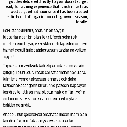
goodies delivered directly to your doorstep, get
ready for a dining experience that is rich in taste as
well as good nutrition since it has been created
entirely out of organic products grown in season,
locally.
Eski İstanbul Mısır Çarşısı'nın en saygın
tüccarlarından biri olan Tekir Efendi, şehirli şık
müşterilerin ihtiyaç ve zevklerine hitap eden ürün ve
hizmet çeşitliliği ile çağdaş yaşam tarzlarına yelken
açıyor!
Topraklarımız yüksek kaliteli pamuk, keten ve yün
çiftçiliği ile ünlüdür. Yatak çarşaflarından havlulara,
kilimlere, yemek aksesuarlarına ve çok daha
fazlasına kadar geniş bir ürün yelpazesini kapsayan
kendi ev tekstili serimizi oluşturmak için Türkiye'nin
en tanınmış tekstil üreticilerinden bazılarıyla iş
birliklerine girdik.
Anadolu'nun geleneksel el sanatlarından ilham alan
kendi sofra, mutfak ve eşsiz ev aksesuarları