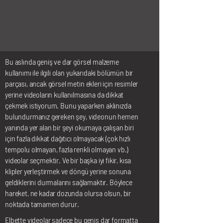
Bu aslında geniş ve dar görsel malzeme
kullanımı ile ilgili olan yukarıdaki bölümün bir
parçası, ancak görsel metin ekleri için resimler
yerine videoların kullanılmasına da dikkat
çekmek istiyorum. Bunu yaparken aklınızda
bulundurmanız gereken şey, videonun hemen
yanında yer alan bir şeyi okumaya çalışan biri
için fazla dikkat dağıtıcı olmayacak (çok hızlı
tempolu olmayan, fazla renkli olmayan vb.)
videolar seçmektir. Ve bir başka iyi fikir, kısa
klipler yerleştirmek ve döngü yerine sonuna
geldiklerini durmalarını sağlamaktır. Böylece
hareket, ne kadar dozunda olursa olsun, bir
noktada tamamen durur.
Elbette videolar sadece bu geniş dar formatta