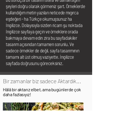
şeyleri doğru olarak görmeniz şart. Örneklerde
kullandığım metin yazıları neticede mıgırca
eşdeğeri - ha Türkçe okumuşsunuz ha
İngilizce. Dolayısıyla sizden ricam şu noktada
İngilizce sayfaya geçin ve örneklere orada
bakmaya devam edin zira bu sayfadakiler
tasarım açısından tamamen sorunlu. Ve
sadece örnekler de değil, sayfa tasarımının
tamamı alt üst olmuş vaziyette. İngilizce
sayfada doğrusunu göreceksiniz.
Bir zamanlar biz sadece Aktardık...
Hâlâ bir aktarız elbet, ama bugünlerde çok
daha fazlasıyız!