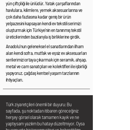
yün çiftçiliği ile ünlüdür. Yatak çarşaflarından
havlulara, kilimlere, yemek aksesuarlarına ve
çok daha fazlasına kadar geniş bir ürün
yelpazesini kapsayan kendi ev tekstili serimizi
oluşturmak için Türkiye'nin en tanınmış tekstil
üreticilerinden bazılarıyla iş birliklerine girdik.
Anadolu'nun geleneksel el sanatlarından ilham
alan kendi sofra, mutfak ve eşsiz ev aksesuarları
serilerimizi ortaya çıkarmak için seramik, ahşap,
metal ve cam sanatçıları ve kolektifleri ile işbirliği
yapıyoruz. çağdaş kentsel yaşam tarzlarının
ihtiyaçları.
Türk ziyaretçileri önemli bir duyuru: Bu
sayfada, şu noktadan itibaren göreceğiniz
herşey görsel olarak tamamen kayık ve ne
yaptıysam yazılım bu hatayı düzeltmiyor. Oysa
bu sonuçta bir tasarım sitesi ve bahsettiğim