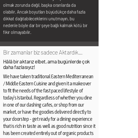
olmak zorunda değil, başka oranlarda da
olabilir. Ancak boyutları büyüdükçe daha fazla
dikkat dağıtabileceklerini unutmayın, bu
nedenle böyle dar bir şeye bağlı kalmak kötü bir
fikir olmayabilir.
Bir zamanlar biz sadece Aktardık...
Hâlâ bir aktarız elbet, ama bugünlerde çok
daha fazlasıyız!
We have taken traditional Eastern Mediterranean
/ Middle Eastern Cuisine and given it a makeover
to fit the needs of the fast paced lifestyle of
today’s Istanbul. Regardless of whether you dine
in one of our dashing cafes, or shop from our
market, or have the goodies delivered directly to
your doorstep - get ready for a dining experience
that is rich in taste as well as good nutrition since it
has been created entirely out of organic products