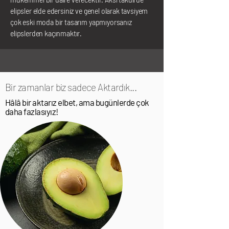
elipsler elde edersiniz ve genel olarak tavsiyem
çok eski moda bir tasarım yapmıyorsanız
elipslerden kaçınmaktır.
Bir zamanlar biz sadece Aktardık...
Hâlâ bir aktarız elbet, ama bugünlerde çok
daha fazlasıyız!