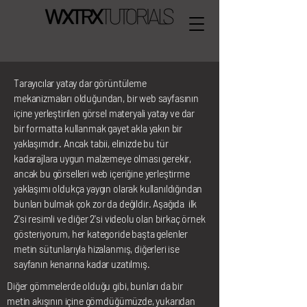
Tarayıcılar yatay dar görüntüleme
mekanizmaları olduğundan, bir web sayfasının
içine yerleştirilen görsel materyali yatay ve dar
bir formatta kullanmak gayet akla yakın bir
yaklaşımdır. Ancak tabii, elinizde bu tür
kadarajlara uygun malzemeye olması gerekir,
ancak bu görselleri web içeriğine yerleştirme
yaklaşımı oldukça yaygın olarak kullanıldığından
bunları bulmak çok zor da değildir. Aşağıda ilk
2'si resimli ve diğer 2'si videolu olan birkaç örnek
gösteriyorum, her kategoride başta gelenler
metin sütunlarıyla hizalanmış, diğerleri ise
sayfanın kenarına kadar uzatılmış.
Diğer gömmelerde olduğu gibi, bunları da bir
metin akışının içine gömdüğümüzde, yukarıdan