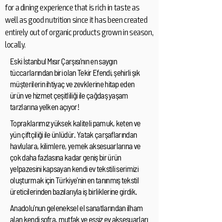
for a dining experience that is rich in taste as
well as good nutrition since it has been created
entirely out of organic products grown in season,
locally.
Eski İstanbul Mısır Çarşısı'nın en saygın
tüccarlarından biri olan Tekir Efendi, şehirli şık
müşterilerin ihtiyaç ve zevklerine hitap eden
ürün ve hizmet çeşitliliği ile çağdaş yaşam
tarzlarına yelken açıyor!
Topraklarımız yüksek kaliteli pamuk, keten ve
yün çiftçiliği ile ünlüdür. Yatak çarşaflarından
havlulara, kilimlere, yemek aksesuarlarına ve
çok daha fazlasına kadar geniş bir ürün
yelpazesini kapsayan kendi ev tekstili serimizi
oluşturmak için Türkiye'nin en tanınmış tekstil
üreticilerinden bazılarıyla iş birliklerine girdik.
Anadolu'nun geleneksel el sanatlarından ilham
alan kendi sofra, mutfak ve eşsiz ev aksesuarları