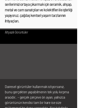
serilerimizi ortaya çıkarmak için seramik, ahşap,
metal ve cam sanatçıları ve kolektifleri ile işbirliği
yapıyoruz. çağdaş kentsel yaşam tarzlarının
ihtiyaçları.
Altyazılı Görüntüler
Dairesel görüntüler kullanmak istiyorsanız,
bunu gerçekten yapabilmenin tek yolu kırpma
aracıdır. - gerçek çerçeve ön ayarı, yalnızca
görüntünün kendisi tam bir kare ise size
mükemmel bir daire verecektir. Aksi takdirde