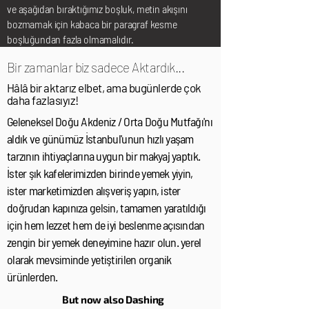
ve aşağıdan bıraktığımız boşluk, metin akışını
bozmamak için kabaca bir paragraf kesme
boşluğundan fazla olmamalıdır.
Bir zamanlar biz sadece Aktardık...
Hâlâ bir aktarız elbet, ama bugünlerde çok
daha fazlasıyız!
Geleneksel Doğu Akdeniz / Orta Doğu Mutfağı'nı
aldık ve günümüz İstanbul'unun hızlı yaşam
tarzının ihtiyaçlarına uygun bir makyaj yaptık.
İster şık kafelerimizden birinde yemek yiyin,
ister marketimizden alışveriş yapın, ister
doğrudan kapınıza gelsin, tamamen yaratıldığı
için hem lezzet hem de iyi beslenme açısından
zengin bir yemek deneyimine hazır olun. yerel
olarak mevsiminde yetiştirilen organik
ürünlerden.
But now also Dashing