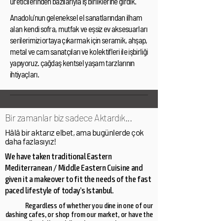
üreticilerinden bazılarıyla iş birliklerine girdik.
Anadolu'nun geleneksel el sanatlarından ilham
alan kendi sofra, mutfak ve eşsiz ev aksesuarları
serilerimizi ortaya çıkarmak için seramik, ahşap,
metal ve cam sanatçıları ve kolektifleri ile işbirliği
yapıyoruz. çağdaş kentsel yaşam tarzlarının
ihtiyaçları.
Bir zamanlar biz sadece Aktardık...
Hâlâ bir aktarız elbet, ama bugünlerde çok
daha fazlasıyız!
We have taken traditional Eastern
Mediterranean / Middle Eastern Cuisine and
given it a makeover to fit the needs of the fast
paced lifestyle of today’s Istanbul.
Regardless of whether you dine in one of our
dashing cafes, or shop from our market, or have the